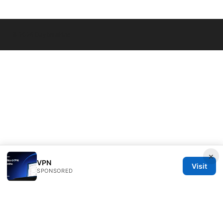
© 2026 Daybreakinc
×
VPN
Visit
SPONSORED
Daybreakinc Media Inc.
707 Wilshire Boulevard