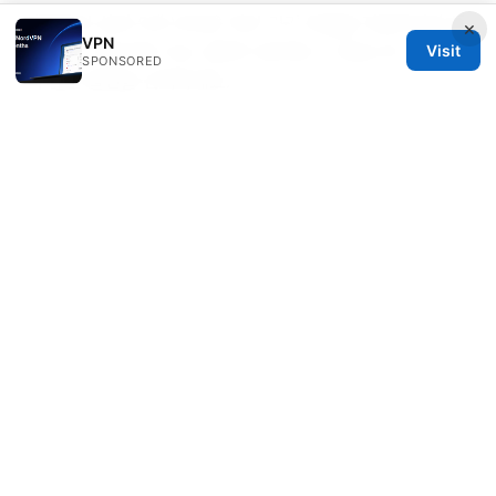
대부분의 상위 5개 VPN은 여러 기기 연결을 지원하지만 동
×
VPN
Visit
시 접속 수에 따라 속도 분배가 달라질 수 있습니다. 필요 시
SPONSORED
더 높은 플랜을 선택하세요.
Sources:
稳定的 vpn 完整指南：稳定、快速、隐私与跨区访问的
实用策略
Nordvpn in china your ultimate guide to
downloading and staying connected
Vpn中国指南：在中国使用VPN的完整评测、速度、隐私
与合规要点
2025年最佳chatgpt vpn推荐：解锁ai潜能，保护你的
网络隐私，速度、稳定性、跨境访问与性价比全解析
科
学上网 vpn：全方位指南、评测与实用建议，包含最新
趋势与使用技巧