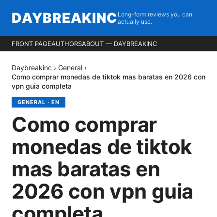
DAYBREAKINC
Long-form reviews you can
actually use.
FRONT PAGE
AUTHORS
ABOUT — DAYBREAKINC
Daybreakinc
›
General
›
Como comprar monedas de tiktok mas baratas en 2026 con
vpn guia completa
GENERAL
·
EN
Como comprar
monedas de tiktok
mas baratas en
2026 con vpn guia
completa