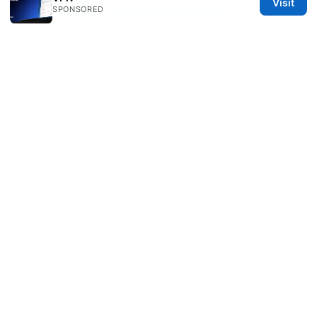
Visit
SPONSORED
VPNs and WSL2 Troubleshooting Guide
Vpn free 推荐 pc：免费 VPN 对比、设置指南、速度测
试与隐私保护全解析
© 2026 Daybreakinc
Daybreakinc Media Inc.
707 Wilshire Boulevard
Los Angeles, CA, 90013
US
contact@daybreakinc.org
+1-310-555-0102
About
Privacy Policy
Terms of Use