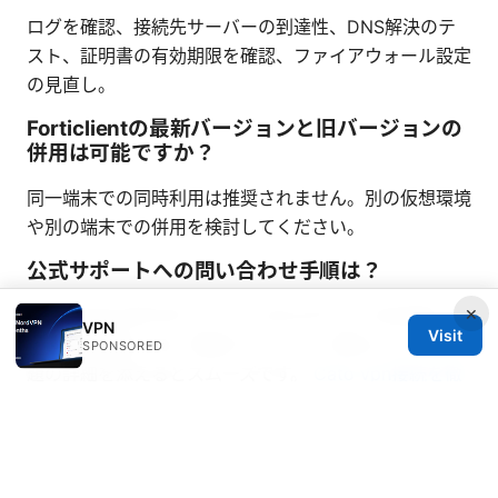
ログを確認、接続先サーバーの到達性、DNS解決のテ
スト、証明書の有効期限を確認、ファイアウォール設定
の見直し。
Forticlientの最新バージョンと旧バージョンの
併用は可能ですか？
同一端末での同時利用は推奨されません。別の仮想環境
や別の端末での併用を検討してください。
公式サポートへの問い合わせ手順は？
×
Fortinetの公式サポートページからチケットを作成しま
VPN
Visit
す。製品情報、OS、希望バージョン、発生している問
SPONSORED
題の詳細を添えるとスムーズです。
Cato vpn接続を徹
底解説！初心者でもわかる設定方法からメリット・デメ
リットまで
Sources: