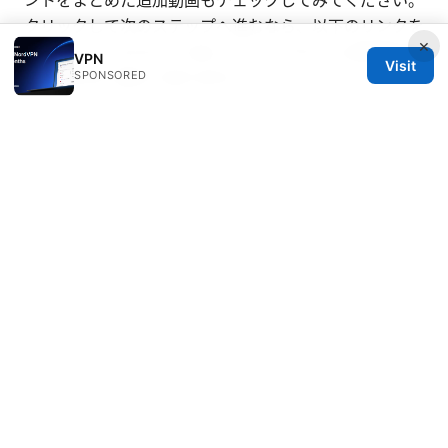
クリックして次のステップへ進むなら、以下のリンクを
×
参考にしてください。なお、リンクテキストは読者の文
VPN
Visit
SPONSORED
脈に合わせて変えてあります。
公式リファレンスの確認 - fortinet.com
VPN 基礎知識の総合ガイド -
en.wikipedia.org/wiki/Virtual_private_network
実用的なVPN運用ベストプラクティス -
example.com/vpn-guide
Apple Website - apple.com
Artificial Intelligence Wikipedia -
en.wikipedia.org/wiki/Artificial_intelligence
このガイドを活用して、あなたのネットワークを安全か
つ安定して保つための一歩を踏み出してください。
Sources:
Nordvpn testversion is there a truly free trial how to
get it
F5 access vpn接続方法：初心者でもわかる！会