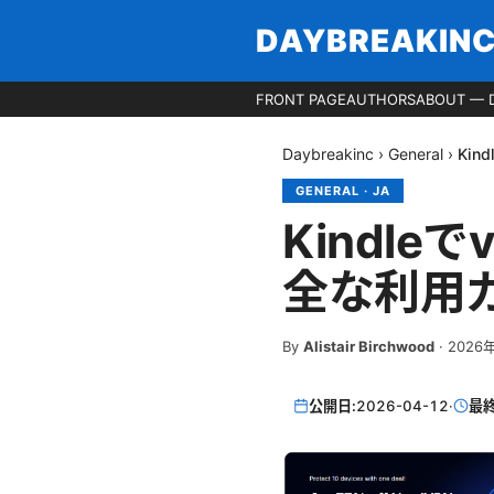
DAYBREAKIN
FRONT PAGE
AUTHORS
ABOUT — 
Daybreakinc
›
General
›
Ki
GENERAL
·
JA
Kindl
全な利用
By
Alistair Birchwood
·
2026
公開日:
2026-04-12
·
最