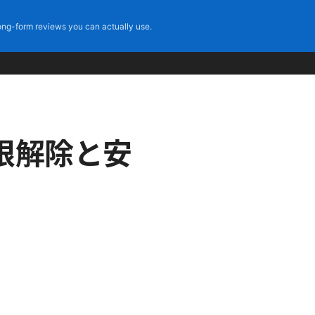
ng-form reviews you can actually use.
制限解除と安