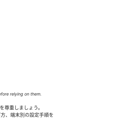
efore relying on them.
約を尊重しましょう。
び方、端末別の設定手順を