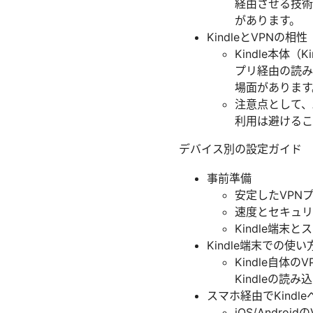
経由させる技術
があります。
KindleとVPNの相性
Kindle本体（K
プリ経由の読み
場面があります
注意点として、
利用は避けるこ
デバイス別の設定ガイド
事前準備
安定したVPN
速度とセキュリ
Kindle端末
Kindle端末での使
Kindle自体
Kindleの
スマホ経由でKindl
iOS/Andro