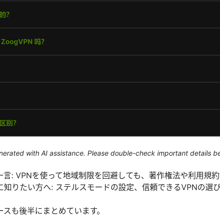
generated with AI assistance. Please double-check important details b
言: VPNを使って地域制限を回避しても、著作権法や利用規
に知りたい方へ: ステルスモードの設定、信頼できるVPNの選
ースも後半にまとめています。