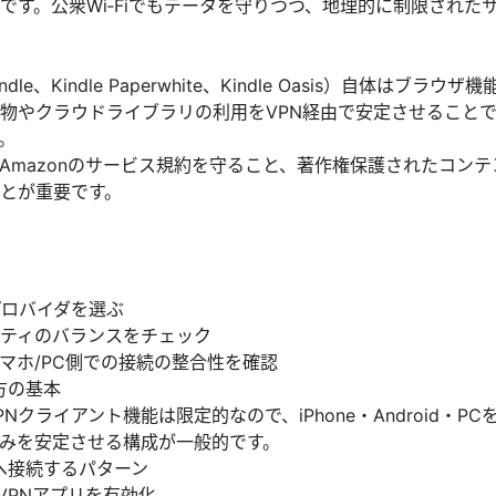
です。公衆Wi‑Fiでもデータを守りつつ、地理的に制限された
indle、Kindle Paperwhite、Kindle Oasis）自体は
物やクラウドライブラリの利用をVPN経由で安定させること
。
Amazonのサービス規約を守ること、著作権保護されたコン
とが重要です。
プロバイダを選ぶ
ティのバランスをチェック
とスマホ/PC側での接続の整合性を確認
い方の基本
のVPNクライアント機能は限定的なので、iPhone・Android・P
読み込みを安定させる構成が一般的です。
eへ接続するパターン
idのVPNアプリを有効化