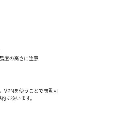
続
難易度の高さに注意
。VPNを使うことで閲覧可
規約に従います。