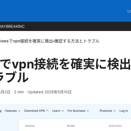
C
Lo
DAYBREAKINC
ndowsでvpn接続を確実に検出・確認する方法とトラブル
wsでvpn接続を確実に検
ラブル
4月2日
·
2
min
· Updated 2026年5月10日