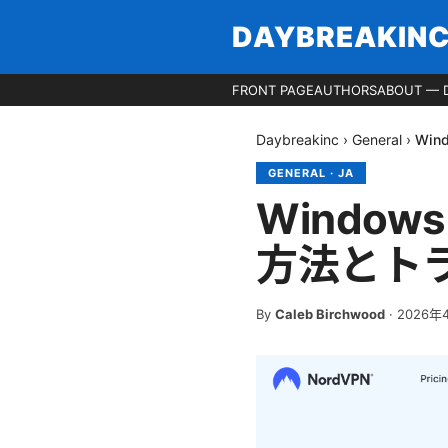
DAYBREAKIN
FRONT PAGE
AUTHORS
ABOUT — 
Daybreakinc
›
General
›
Wi
GENERAL
·
JA
Windo
方法とト
By
Caleb Birchwood
·
2026年