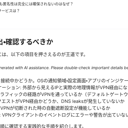
っても匿名性は完全には確保されないのはなぜ？
Nサービスは？
出・確認するべきか
」には、以下の項目を押さえるのが王道です。
generated with AI assistance. Please double-check important details b
: 接続中かどうか。OSの通知領域・設定画面・アプリのインジケ
ケーション: 外部から見えるIPと実際の地理情報がVPN経由に
トラフィックの経路がVPNを通っているか（デフォルトゲート
リクエストがVPN経由かどうか、DNS leaksが発生していないか
 VPNが切断された時の自動遮断設定が機能しているか
: VPNクライアントのイベントログにエラーや警告が出ていな
順に確認する実践的な手順を紹介します。