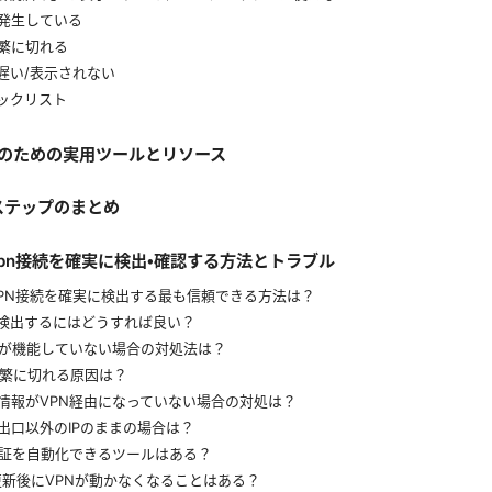
クが発生している
頻繁に切れる
が遅い/表示されない
ェックリスト
確認のための実用ツールとリソース
証ステップのまとめ
wsでvpn接続を確実に検出・確認する方法とトラブル
wsでVPN接続を確実に検出する最も信頼できる方法は？
aksを検出するにはどうすれば良い？
ッチが機能していない場合の対処法は？
が頻繁に切れる原因は？
グ情報がVPN経由になっていない場合の対処は？
PN出口以外のIPのままの場合は？
の検証を自動化できるツールはある？
wsの更新後にVPNが動かなくなることはある？