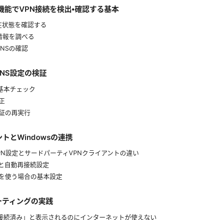
標準機能でVPN接続を検出・確認する基本
現在状態を確認する
グ情報を調べる
DNSの確認
sとDNS設定の検証
の基本チェック
修正
検証の再実行
ントとWindowsの連携
sのVPN設定とサードパーティVPNクライアントの違い
チと自動再接続設定
dVPNを使う場合の基本設定
ューティングの実践
続が「接続済み」と表示されるのにインターネットが使えない