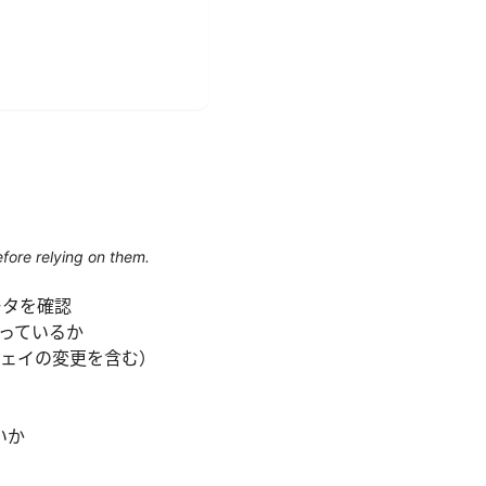
efore relying on them.
ータを確認
なっているか
ウェイの変更を含む）
いか