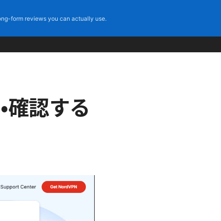
ng-form reviews you can actually use.
出・確認する