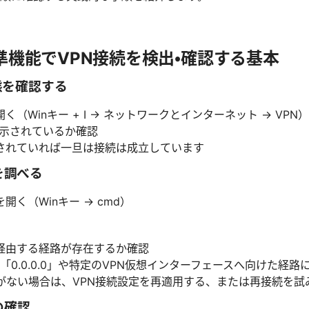
ws標準機能でVPN接続を検出・確認する基本
状態を確認する
（Winキー + I → ネットワークとインターネット → VPN）
表示されているか確認
されていれば一旦は接続は成立しています
を調べる
く（Winキー → cmd）
を経由する経路が存在するか確認
「0.0.0.0」や特定のVPN仮想インターフェースへ向けた経路
路がない場合は、VPN接続設定を再適用する、または再接続を試
Sの確認