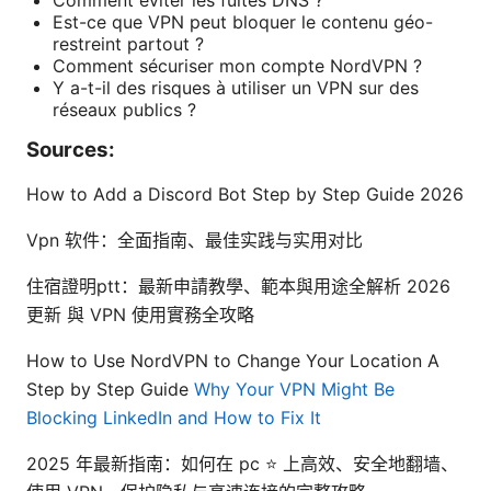
Est-ce que VPN peut bloquer le contenu géo-
restreint partout ?
Comment sécuriser mon compte NordVPN ?
Y a-t-il des risques à utiliser un VPN sur des
réseaux publics ?
Sources:
How to Add a Discord Bot Step by Step Guide 2026
Vpn 软件：全面指南、最佳实践与实用对比
住宿證明ptt：最新申請教學、範本與用途全解析 2026
更新 與 VPN 使用實務全攻略
How to Use NordVPN to Change Your Location A
Step by Step Guide
Why Your VPN Might Be
Blocking LinkedIn and How to Fix It
2025 年最新指南：如何在 pc ⭐ 上高效、安全地翻墙、