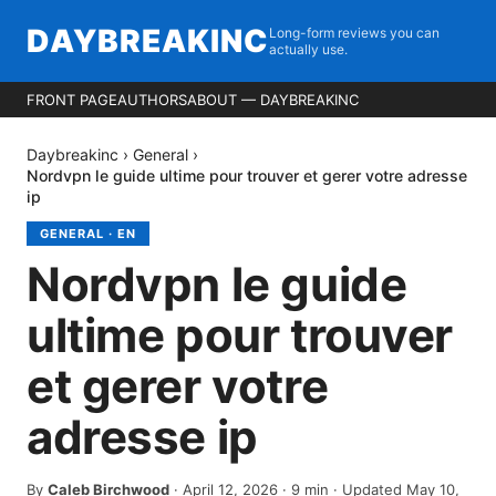
DAYBREAKINC
Long-form reviews you can
actually use.
FRONT PAGE
AUTHORS
ABOUT — DAYBREAKINC
Daybreakinc
›
General
›
Nordvpn le guide ultime pour trouver et gerer votre adresse
ip
GENERAL
·
EN
Nordvpn le guide
ultime pour trouver
et gerer votre
adresse ip
By
Caleb Birchwood
·
April 12, 2026
·
9
min
· Updated May 10,