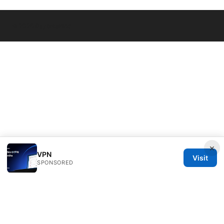
© 2026 Daybreakinc
×
VPN
Visit
SPONSORED
Daybreakinc Media Inc.
707 Wilshire Boulevard
Los Angeles, CA, 90013