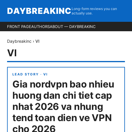
DAYBREAKINC
Long-form reviews you can
actually use.
FRONT PAGE
AUTHORS
ABOUT — DAYBREAKINC
Daybreakinc
›
VI
VI
LEAD STORY ·
VI
Gia nordvpn bao nhieu
huong dan chi tiet cap
nhat 2026 va nhung
tend toan dien ve VPN
cho 2026