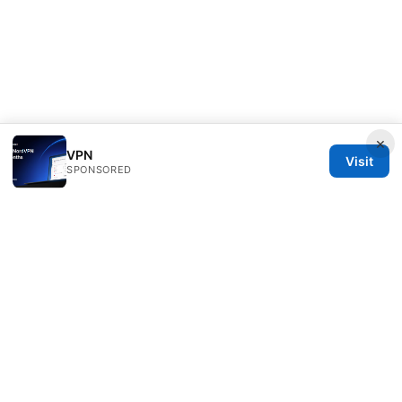
×
VPN
Visit
SPONSORED
Daybreakinc Media Inc.
707 Wilshire Boulevard
Los Angeles, CA, 90013
US
contact@daybreakinc.org
+1-310-555-0102
About
Privacy Policy
Terms of Use