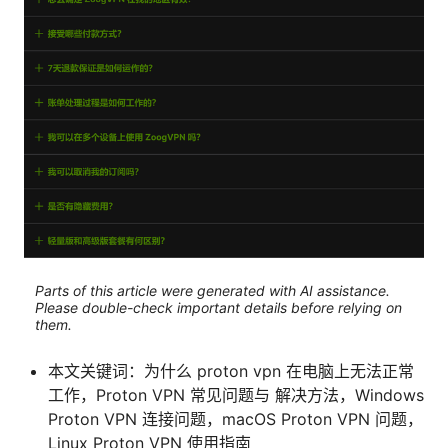
Parts of this article were generated with AI assistance.
Please double-check important details before relying on
them.
本文关键词：为什么 proton vpn 在电脑上无法正常
工作，Proton VPN 常见问题与 解决方法，Windows
Proton VPN 连接问题，macOS Proton VPN 问题，
Linux Proton VPN 使用指南