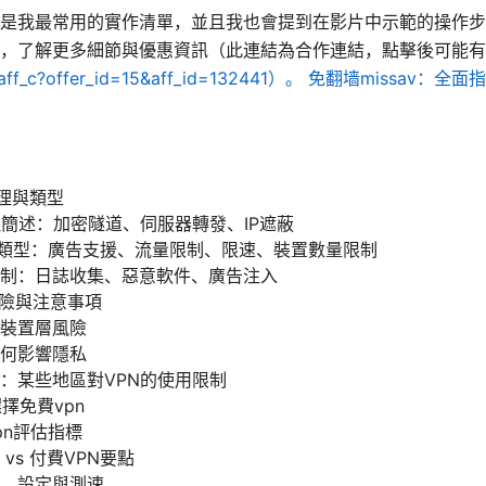
是我最常用的實作清單，並且我也會提到在影片中示範的操作步
，了解更多細節與優惠資訊（此連結為合作連結，點擊後可能有服
t/aff_c?offer_id=15&aff_id=132441）。
免翻墙missav：全面
原理與類型
理簡述：加密隧道、伺服器轉發、IP遮蔽
見類型：廣告支援、流量限制、限速、裝置數量限制
制：日誌收集、惡意軟件、廣告注入
風險與注意事項
裝置層風險
何影響隱私
：某些地區對VPN的使用限制
擇免費vpn
pn評估指標
vs 付費VPN要點
、設定與測速