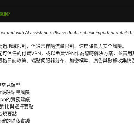
generated with AI assistance. Please double-check important details b
繞過地域限制，但通常伴隨流量限制、速度降低與安全風險。
配可信任的付費VPN，或以免費VPN作為臨時解決方案，並善用
嚴格日誌政策、端點伺服器分布、加密標準、廣告與數據收集情
與常見類型
n優缺點與風險
pn的實務建議
n的對比與選擇要點
合規要點
正確的隱私實踐