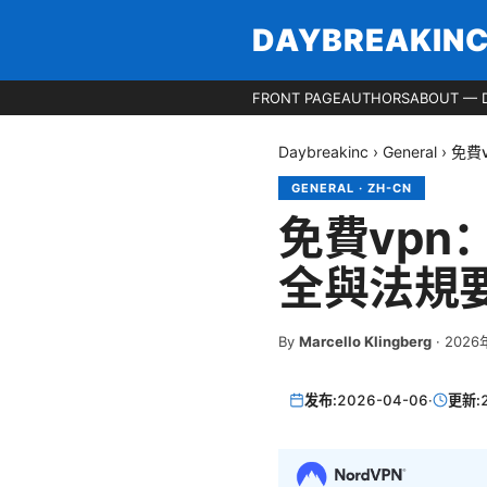
DAYBREAKIN
FRONT PAGE
AUTHORS
ABOUT — 
Daybreakinc
›
General
›
免費
GENERAL
·
ZH-CN
免費vp
全與法規
By
Marcello Klingberg
·
2026
发布:
2026-04-06
·
更新: