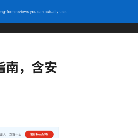
ng-form reviews you can actually use.
指南，含安