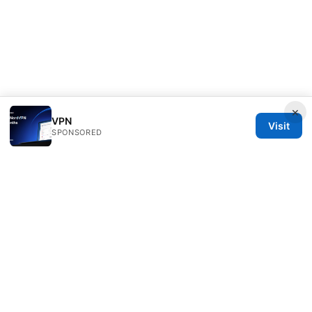
×
VPN
Visit
SPONSORED
Daybreakinc Media Inc.
707 Wilshire Boulevard
Los Angeles, CA, 90013
US
contact@daybreakinc.org
+1-310-555-0102
About
Privacy Policy
Terms of Use