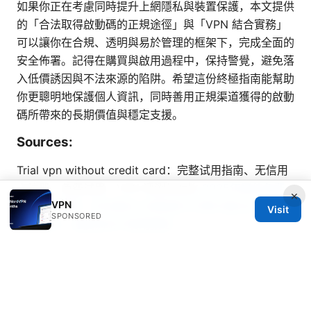
如果你正在考慮同時提升上網隱私與裝置保護，本文提供
的「合法取得啟動碼的正規途徑」與「VPN 結合實務」
可以讓你在合規、透明與易於管理的框架下，完成全面的
安全佈署。記得在購買與啟用過程中，保持警覺，避免落
入低價誘因與不法來源的陷阱。希望這份終極指南能幫助
你更聰明地保護個人資訊，同時善用正規渠道獲得的啟動
碼所帶來的長期價值與穩定支援。
Sources:
Trial vpn without credit card：完整试用指南、无信用
卡注册、免费试用、VPN 评测与对比
2025年最佳免费
×
VPN
翻墙vpn推荐：安全稳定上网指南与付费方案对比、隐私
Visit
SPONSORED
保护要点、速度测试与使用教程
Keyboard not working with vpn heres how to fix it
fast
Lan接続 vpn接続: The Ultimate Guide to Setting Up