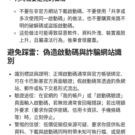
不要在非官方網站下載啟動碼、不要使用「共享或
多次使用同一啟動碼」的做法，也不要購買來路不
明的破解碼或盜版啟動碼。
這些做法可能導致惡意軟件、資料外洩、裝置風險
上升，且屬違法行為，後果會很嚴重。
避免踩雷：偽造啟動碼與詐騙網站識
別
識別標誌與證明：正規啟動碼通常與官方帳號綁定、
可在卡巴斯基官方頁面驗證；假啟動碼常透過釣魚網
站、郵件或私下交易形式流出。
驗證途徑：在官網的「我的帳戶」或「啟動碼驗證」
頁面輸入啟動碼，若無效通常會回報錯誤；若出現額
外要求（要求你提供密碼、信用卡資訊、手機條碼
等）時，立刻停止。
警惕的信號：低價促銷但來源可疑、要求你提供私密
資料、下載與啟動碼同時附帶未知可執行檔、或是網