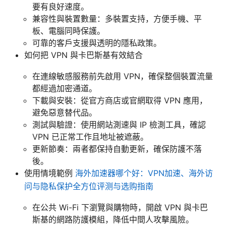
要有良好速度。
兼容性與裝置數量：多裝置支持，方便手機、平
板、電腦同時保護。
可靠的客戶支援與透明的隱私政策。
如何把 VPN 與卡巴斯基有效結合
在連線敏感服務前先啟用 VPN，確保整個裝置流量
都經過加密通道。
下載與安裝：從官方商店或官網取得 VPN 應用，
避免惡意替代品。
測試與驗證：使用網站測速與 IP 檢測工具，確認
VPN 已正常工作且地址被遮蔽。
更新節奏：兩者都保持自動更新，確保防護不落
後。
使用情境範例
海外加速器哪个好：VPN加速、海外访
问与隐私保护全方位评测与选购指南
在公共 Wi-Fi 下瀏覽與購物時，開啟 VPN 與卡巴
斯基的網路防護模組，降低中間人攻擊風險。