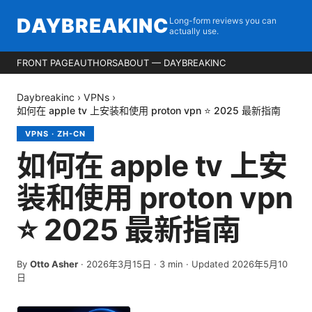
DAYBREAKINC
Long-form reviews you can
actually use.
FRONT PAGE
AUTHORS
ABOUT — DAYBREAKINC
Daybreakinc
›
VPNs
›
如何在 apple tv 上安装和使用 proton vpn ⭐ 2025 最新指南
VPNS
·
ZH-CN
如何在 apple tv 上安
装和使用 proton vpn
⭐ 2025 最新指南
By
Otto Asher
·
2026年3月15日
·
3
min
· Updated 2026年5月10
日