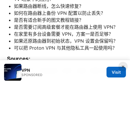
如果路由器断线，怎么快速修复？
如何在路由器上备份 VPN 配置以防止丢失？
是否有适合新手的图文教程链接？
是否需要订阅高级套餐才能在路由器上使用 VPN？
在家里有多台设备需要 VPN，方案一是否足够？
如果还原路由器到初始状态，VPN 设置会保留吗？
可以把 Proton VPN 与其他隐私工具一起使用吗？
Sources:
×
VPN
Vpn翻墙国外：全面指南，选购、设置、速度优化与常见
Visit
SPONSORED
问题解答
加速器vpn梯子使用全指南：选择、设置、隐私保护、速
度优化、常见问题与合规注意事项
Youtube vpn chrome guide to streaming securely on
YouTube with Chrome VPN extensions and apps
Unpacking the nordvpn family plan share securely