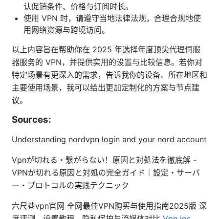
认促销条件、价格与订阅时长。
使用 VPN 时，请遵守当地法律法规，合理合规地使
用网络资源与跨境访问。
以上内容旨在帮助你在 2025 年选择年度顶尖代理伺服
器服务的 VPN，并提供实用的设置与比较信息。若你对
特定场景有更深入的需求，告诉我你的设备、所在地区和
主要使用场景，我可以给出更加定制化的方案与节点建
议。
Sources:
Understanding nordvpn login and your nord account
Vpnが切れる・繋がらない！原因と対処法を徹底解 -
VPNが切れる原因と対処の完全ガイド｜設定・サーバ
ー・プロトコルの実践テクニック
六尺巷vpn官网 全网最佳VPN购买与使用指南2025版 深
度评测、设置教程、隐私保护与流媒体对比
Vpn ios