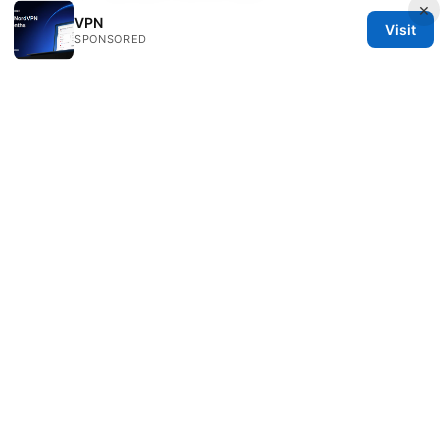
×
VPN
Visit
SPONSORED
资源清单（供快捷参考）
快连github 官方帮助文档 - official-help.example
VPN 对比与评测汇总 - vpn-review.example
加密基础知识 - en.wikipedia.org/wiki/Encryption
网络隐私与安全指南 - privacyguides.org
开源 VPN 方案概览 - opensourcevpn.org
注：文中插入的 affiliate 链接将于相关设备和场景落地
时自动呈现，文本会根据不同语言情境调整显示文本，但
保持同一跳转链接地址。
快连vpn 下载：全面指南、使
用要点与常见问题解答
Sources:
Chrome no funciona con vpn la guia definitiva para
solucionarlo