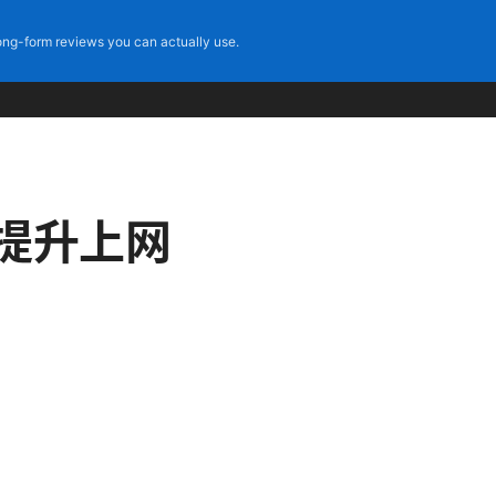
ng-form reviews you can actually use.
提升上网