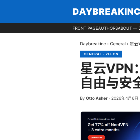
DAYBREAKIN
FRONT PAGE
AUTHORS
ABOUT — 
Daybreakinc
›
General
›
星云
GENERAL
·
ZH-CN
星云VP
自由与安
By
Otto Asher
·
2026年4月6日