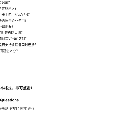
志记录？
响游戏延迟？
由器上使用星云VPN？
N是否适合企业使用？
DNS泄漏？
同时开启防火墙？
和付费VPN的区别？
N是否支持多设备同时连接？
接问题怎么办？
践
文本格式，非可点击）
 Questions
N解锁所有地区的内容吗？