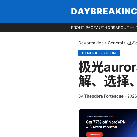
DAYBREAKIN
FRONT PAGE
AUTHORS
ABOUT — 
Daybreakinc
›
General
›
极光
GENERAL
·
ZH-CN
极光aur
解、选择
By
Theodora Fortescue
·
202