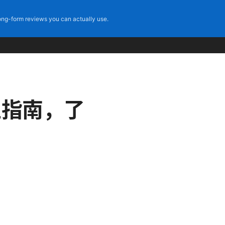
ng-form reviews you can actually use.
方位指南，了