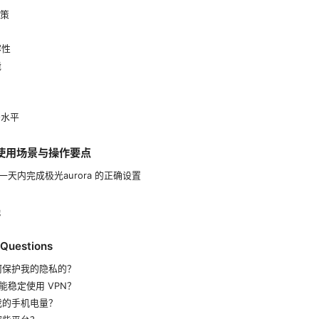
政策
容性
能
务水平
具体使用场景与操作要点
天内完成极光aurora 的正确设置
践
 Questions
是如何保护我的隐私的？
能稳定使用 VPN？
我的手机电量？