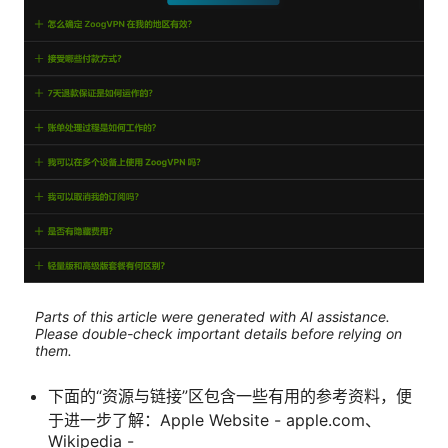
Parts of this article were generated with AI assistance.
Please double-check important details before relying on
them.
下面的“资源与链接”区包含一些有用的参考资料，便
于进一步了解：Apple Website - apple.com、
Wikipedia -