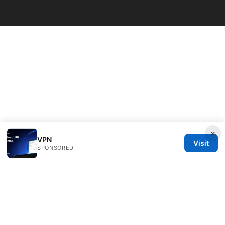
© 2026 Daybreakinc
×
VPN
Visit
SPONSORED
Daybreakinc Media Inc.
707 Wilshire Boulevard
Los Angeles, CA, 90013
US
contact@daybreakinc.org