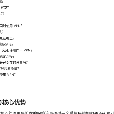
漏？
么解决？
点？
？
时使用 VPN？
法？
点在哪里？
的隐私承诺？
电脑都使用同一 VPN？
稳定连接？
失已保存的设置吗？
在线观看质量？
用 VPN？
与核心优势
最核心的原理是将你的网络流量通过一个受信任的加密通道转发