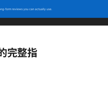
ng-form reviews you can actually use.
的完整指