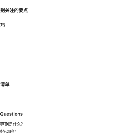
特别关注的要点
技巧
醒
护清单
 Questions
要区别是什么？
些潜在风险？