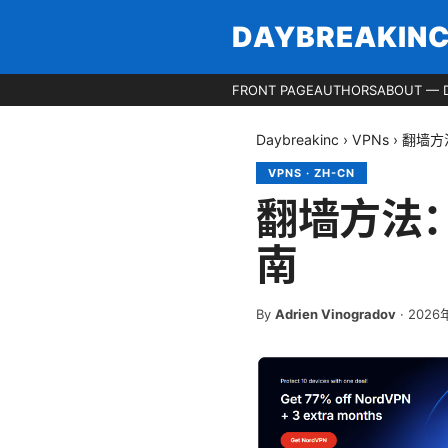
DAYBREAKIN
FRONT PAGE
AUTHORS
ABOUT — 
Daybreakinc
›
VPNs
›
翻墙方
VPNS
·
ZH-CN
翻墙方法
南
By
Adrien Vinogradov
·
2026