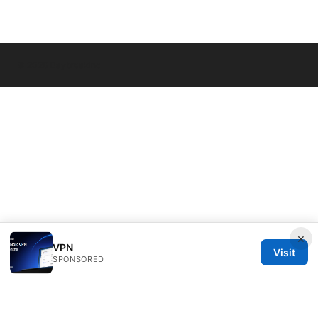
© 2026 Daybreakinc
×
VPN
Visit
SPONSORED
Daybreakinc Media Inc.