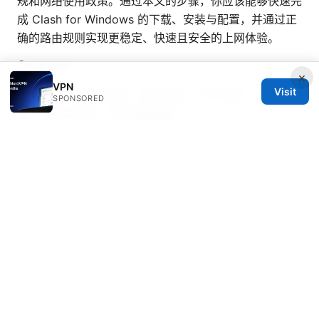
规和网络使用政策。通过本文的步骤，你应该能够快速完
成 Clash for Windows 的下载、安装与配置，并通过正
确的路由规则实现更稳定、快速且安全的上网体验。
Sources:
×
VPN
Visit
机场 github 全面攻略：机场资源、VPN 使用、配置教
SPONSORED
程、隐私与安全、常见问题解答
Unlocking your existing nordvpn account with an
activation code the easy guide
Clash iphone：VPN
连接、隐私保护与速度对比全解
How to use touch vpn with microsoft edge and
what you need to know
Artust VPN 深度指南：全面提升你的上网自由与隐私保
护
The Ultimate Guide Best VPNs for PwC Employees