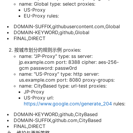
name: Global type: select proxies:
US-Proxy
EU-Proxy rules:
DOMAIN-SUFFIX,githubusercontent.com,Global
DOMAIN-KEYWORD,github,Global
FINAL,DIRECT
按城市划分的规则示例 proxies:
name: "JP-Proxy" type: ss server:
jp.example.com port: 8388 cipher: aes-256-
gcm password: passw0rd
name: "US-Proxy" type: http server:
us.example.com port: 8080 proxy-groups:
name: CityBased type: url-test proxies:
JP-Proxy
US-Proxy url:
https://www.google.com/generate_204
rules:
DOMAIN-KEYWORD,github,CityBased
DOMAIN-SUFFIX,github.com,CityBased
FINAL,DIRECT
九、维护与更新策略