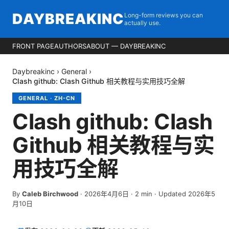
DAYBREAKINC
Long-form reviews you can
actually use.
FRONT PAGE
AUTHORS
ABOUT — DAYBREAKINC
Daybreakinc
›
General
›
Clash github: Clash Github 相关教程与实用技巧全解
GENERAL
·
ZH-CN
Clash github: Clash
Github 相关教程与实
用技巧全解
By
Caleb Birchwood
·
2026年4月6日
·
2
min
· Updated 2026年5
月10日