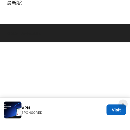
最新版）
© 2026 Daybreakinc
×
VPN
Visit
SPONSORED