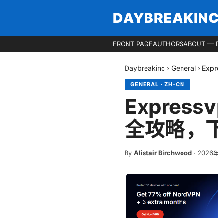
DAYBREAKIN
FRONT PAGE
AUTHORS
ABOUT — 
Daybreakinc
›
General
›
Exp
GENERAL
·
ZH-CN
Express
全攻略，
By
Alistair Birchwood
·
2026