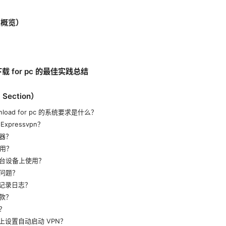
点概览）
 下载 for pc 的最佳实践总结
ection）
ownload for pc 的系统要求是什么？
xpressvpn？
器？
什么用？
台设备上使用？
问题？
是否记录日志？
款？
？
s 上设置自动启动 VPN？