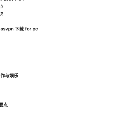
点
决
svpn 下载 for pc
工作与娱乐
比要点
区