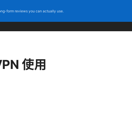
ng-form reviews you can actually use.
：VPN 使用