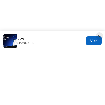
×
VPN
Visit
SPONSORED
Daybreakinc Media Inc.
707 Wilshire Boulevard
Los Angeles, CA, 90013
US
contact@daybreakinc.org
+1-310-555-0102
About
Privacy Policy
Terms of Use