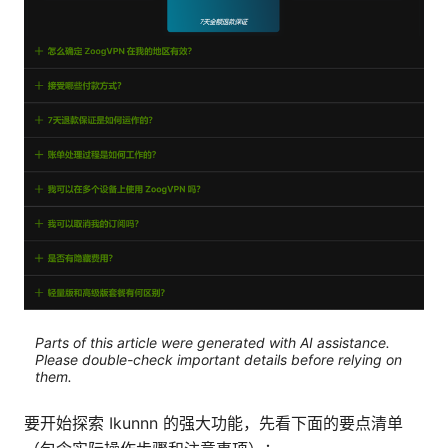
Parts of this article were generated with AI assistance.
Please double-check important details before relying on
them.
要开始探索 Ikunnn 的强大功能，先看下面的要点清单