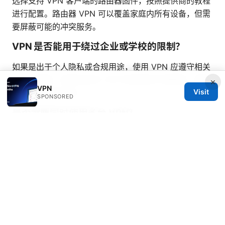
选择支持 VPN 客户端的路由器固件，按照提供商的教程
进行配置。路由器 VPN 可以覆盖家庭内所有设备，但需
要屏蔽可能的冲突服务。
VPN 是否能用于绕过企业或学校的限制？
如果是出于个人隐私或合规用途，使用 VPN 应遵守相关
规定与政策。某些机构对 VPN 的使用有严格限制，使用
×
VPN
Visit
前请了解相关条款。
SPONSORED
是否需要同时使用多台 VPN？
在特定场景下，双 VPN（级联）或分离隧道（分流）可
以带来额外的隐私保护和灵活性，但会增加延迟和配置复
杂度。通常对大多数用户来说单一 VPN 方案就足够了。
Lanturn VPN 深度解析：全面提升上网隐私与自由度的
最佳实践