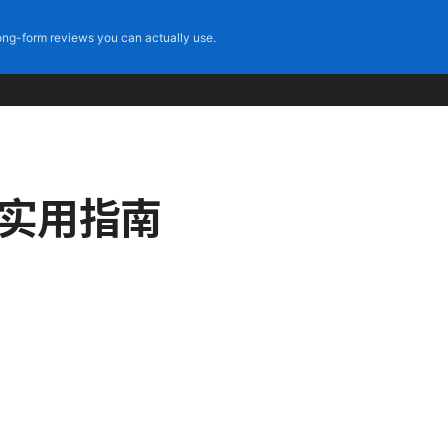
ng-form reviews you can actually use.
与实用指南