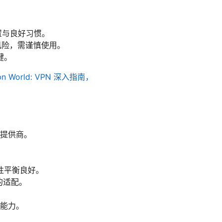
置与良好习惯。
风险，需谨慎使用。
键。
vpn World: VPN 深入指南，
提供商。
稳定性平衡良好。
的适配。
能力。