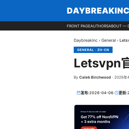
DAYBREAKIN
FRONT PAGE
AUTHORS
ABOUT — 
Daybreakinc
›
General
›
Le
GENERAL
·
ZH-CN
Letsv
By
Caleb Birchwood
·
2026年
发布:
2026-04-06
·
更新: