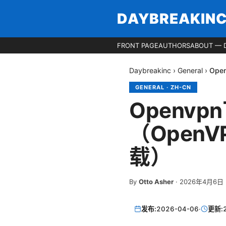
DAYBREAKIN
FRONT PAGE
AUTHORS
ABOUT — 
Daybreakinc
›
General
›
Op
GENERAL
·
ZH-CN
Openv
（Open
载）
By
Otto Asher
·
2026年4月6日
发布:
2026-04-06
·
更新: