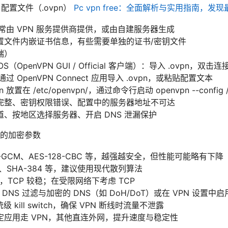
 配置文件（.ovpn）
Pc vpn free：全面解析与实用指南，发
：通常由 VPN 服务提供商提供，或由自建服务器生成
置文件内嵌证书信息，有些需要单独的证书/密钥文件
端）
cOS（OpenVPN GUI / Official 客户端）：导入 .ovpn，双击连
d：通过 OpenVPN Connect 应用导入 .ovpn，或粘贴配置文本
n 放置在 /etc/openvpn/，通过命令行启动 openvpn --config /pa
完整、密钥权限错误、配置中的服务器地址不可达
、按地区选择服务器、开启 DNS 泄漏保护
的加密参数
6-GCM、AES-128-CBC 等，越强越安全，但性能可能略有下降
6、SHA-384 等，建议使用现代散列算法
，TCP 较稳；在受限网络下考虑 TCP
DNS 过滤与加密的 DNS（如 DoH/DoT）或在 VPN 设置中启用
系统级 kill switch，确保 VPN 断线时流量不泄露
定应用走 VPN，其他直连外网，提升速度与稳定性