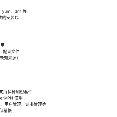
um、dnf 等
改的安装包
使用
pn 配置文件
装来自未知来源）
，支持多种加密套件
nVPN 使用
制面板、用户管理、证书管理等
定但稍慢