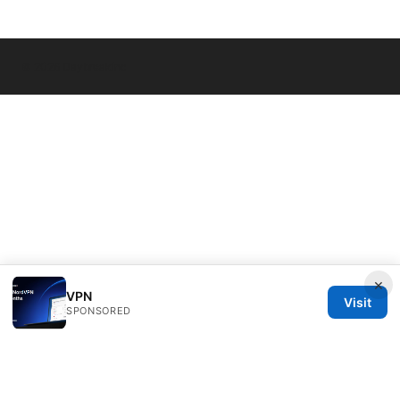
© 2026 Daybreakinc
×
VPN
Visit
SPONSORED
Daybreakinc Media Inc.
707 Wilshire Boulevard