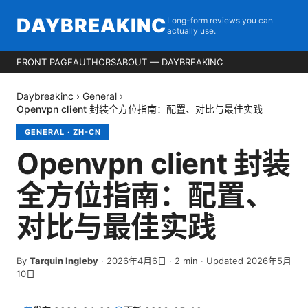
DAYBREAKINC
Long-form reviews you can
actually use.
FRONT PAGE
AUTHORS
ABOUT — DAYBREAKINC
Daybreakinc
›
General
›
Openvpn client 封装全方位指南：配置、对比与最佳实践
GENERAL
·
ZH-CN
Openvpn client 封装
全方位指南：配置、
对比与最佳实践
By
Tarquin Ingleby
·
2026年4月6日
·
2
min
· Updated 2026年5月
10日