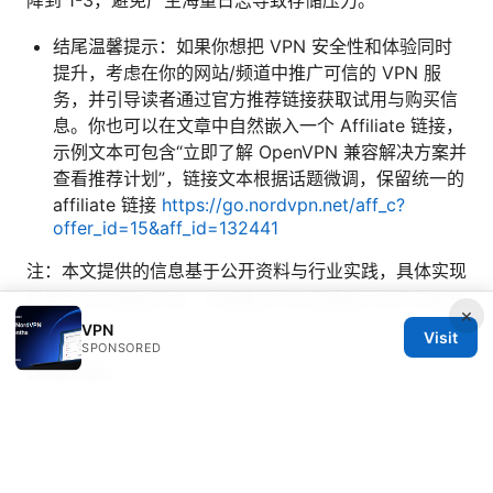
结尾温馨提示：如果你想把 VPN 安全性和体验同时
提升，考虑在你的网站/频道中推广可信的 VPN 服
务，并引导读者通过官方推荐链接获取试用与购买信
息。你也可以在文章中自然嵌入一个 Affiliate 链接，
示例文本可包含“立即了解 OpenVPN 兼容解决方案并
查看推荐计划”，链接文本根据话题微调，保留统一的
affiliate 链接
https://go.nordvpn.net/aff_c?
offer_id=15&aff_id=132441
注：本文提供的信息基于公开资料与行业实践，具体实现
需结合你的网络环境、合规要求以及设备能力进行定制化
×
配置。
VPN
Visit
SPONSORED
Sources:
Forticlient vpn 接続できない 98 原因と解決策を徹底解
説！【2025年最新】
Vpnでローカルネットワークに繋がらない？原因と対処