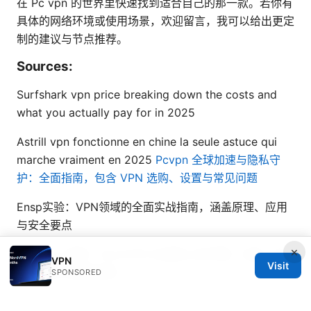
在 Pc vpn 的世界里快速找到适合自己的那一款。若你有
具体的网络环境或使用场景，欢迎留言，我可以给出更定
制的建议与节点推荐。
Sources:
Surfshark vpn price breaking down the costs and
what you actually pay for in 2025
Astrill vpn fonctionne en chine la seule astuce qui
marche vraiment en 2025
Pcvpn 全球加速与隐私守
护：全面指南，包含 VPN 选购、设置与常见问题
Ensp实验：VPN领域的全面实战指南，涵盖原理、应用
与安全要点
×
Nordvpn 連登：NordVPN 在連登上的評價、功能、隱
VPN
Visit
私與設定完整版指南
SPONSORED
スマホ・iphoneでvpnを使う方法｜初心者向けに基本か