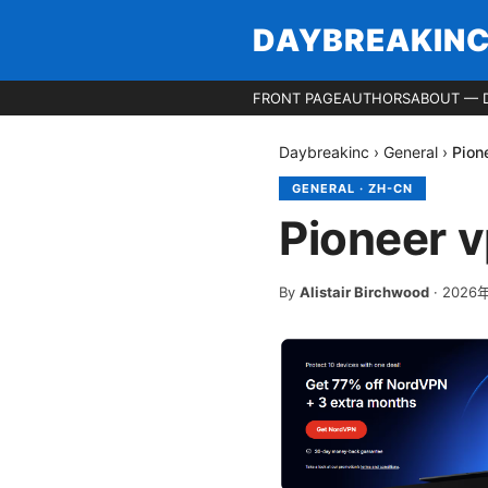
DAYBREAKIN
FRONT PAGE
AUTHORS
ABOUT — 
Daybreakinc
›
General
›
Pio
GENERAL
·
ZH-CN
Pione
By
Alistair Birchwood
·
2026