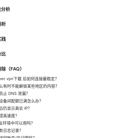
能分析
剖析
实践
价比
排除（FAQ）
neer vpn下载 后如何连接最稳定？
什么有时不能解锁某些地区的内容？
防止 DNS 泄漏？
的设备间配额已满怎么办？
后仍显示真实 IP？
何提高速度？
企业环境中可以用吗？
否有日志记录？
何找回账号/忘记密码？