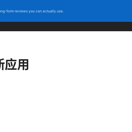
ng-form reviews you can actually use.
最新应用