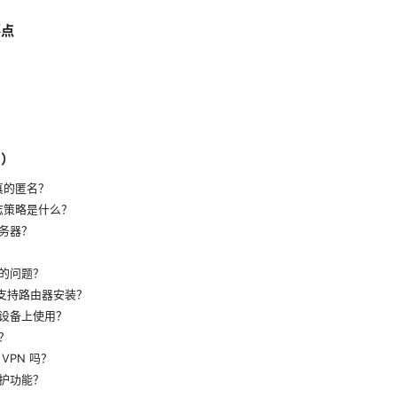
要点
Q）
是否真的匿名？
的日志策略是什么？
务器？
的问题？
 是否支持路由器安装？
设备上使用？
？
VPN 吗？
护功能？