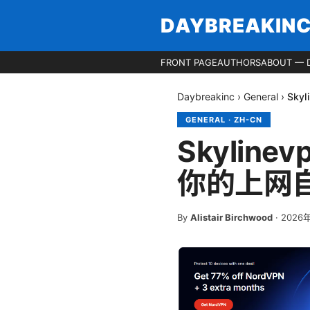
DAYBREAKIN
FRONT PAGE
AUTHORS
ABOUT — 
Daybreakinc
›
General
›
Sk
GENERAL
·
ZH-CN
Skyli
你的上网
By
Alistair Birchwood
·
2026