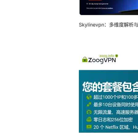
Skylinevpn：多维