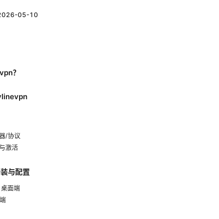
2026-05-10
vpn？
inevpn
器/协议
与激活
安装与配置
S 桌面端
动端