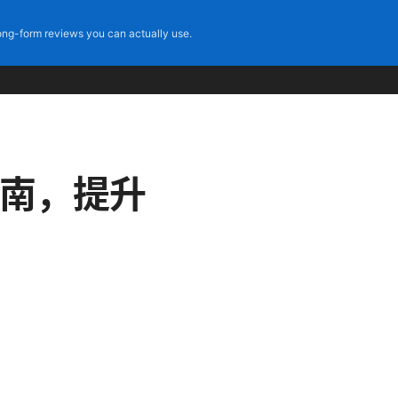
ng-form reviews you can actually use.
指南，提升