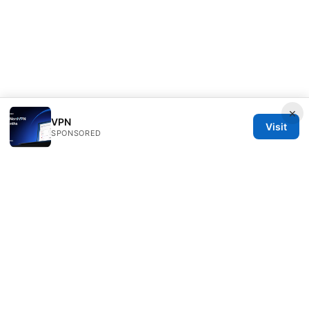
×
VPN
Visit
SPONSORED
Daybreakinc Media Inc.
707 Wilshire Boulevard
Los Angeles, CA, 90013
US
contact@daybreakinc.org
+1-310-555-0102
About
Privacy Policy
Terms of Use