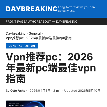
DAYBREAKINC
Long-form reviews you can
actually use.
FRONT PAGE
AUTHORS
ABOUT — DAYBREAKINC
Daybreakinc
›
General
›
Vpn推荐pc：2026年最新pc端最佳vpn指南
GENERAL
·
ZH-CN
Vpn推荐pc：2026
年最新pc端最佳vpn
指南
By
Otto Asher
·
2026年4月3日
·
2
min
· Updated 2026年5月10日