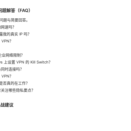
问题解答（FAQ）
问题与简要回答。
我的网速吗？
暴露我的真实 IP 吗？
 VPN？
？
过企业网络限制？
s 上设置 VPN 的 Kill Switch？
设备同时连接吗？
 VPN？
N 是否真的在工作？
 时应关注哪些隐私要点？
实战建议