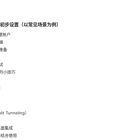
与初步设置（以常见场景为例）
建账户
端
准备
试
用的小技巧
例
t Tunneling）
桌面集成
器结合使用