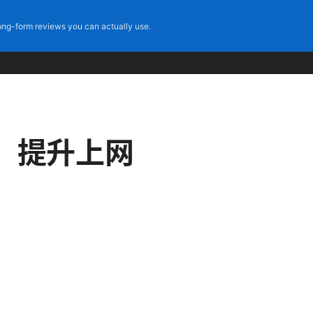
ng-form reviews you can actually use.
，提升上网