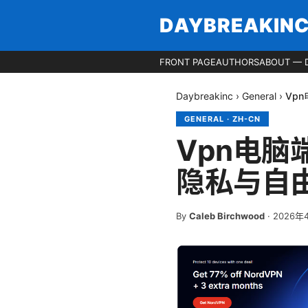
DAYBREAKIN
FRONT PAGE
AUTHORS
ABOUT — 
Daybreakinc
›
General
›
Vp
GENERAL
·
ZH-CN
Vpn电
隐私与自
By
Caleb Birchwood
·
2026年