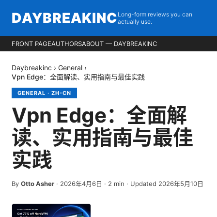
DAYBREAKINC
Long-form reviews you can
actually use.
FRONT PAGE
AUTHORS
ABOUT — DAYBREAKINC
Daybreakinc
›
General
›
Vpn Edge：全面解读、实用指南与最佳实践
GENERAL
·
ZH-CN
Vpn Edge：全面解
读、实用指南与最佳
实践
By
Otto Asher
·
2026年4月6日
·
2
min
· Updated 2026年5月10日