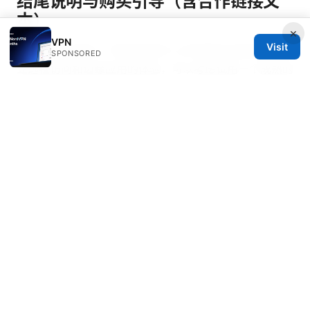
结尾说明与购买引导（含合作链接文
本）
×
VPN
Visit
如果你正在寻找一个稳妥且易于上手的解决方案来提升企
SPONSORED
业远程访问和边缘应用的体验，可以考虑试用一个成熟的
VPN edge 服务。为了帮助你更快上手，我推荐的一个
快速入口是 NordVPN 的边缘 VPN 相关服务。点击下方
按钮了解详情，体验高性能、易配置的边缘 VPN 方案，
助你实现更高效的全球访问与数据安全。
[ NordVPN - dpbolvw.net/click-101152913-13795051
] — 点击了解边缘 VPN 方案、价格与试用信息
请注意：本文所提供的 URL 为文本形式，供你参考与进
一步研究。实际点击请在浏览器中打开相应链接。
Vpn
fast vpn super 提升你的上网速度与安全
Sources:
In browser vpn chrome: how to use a Chrome VPN