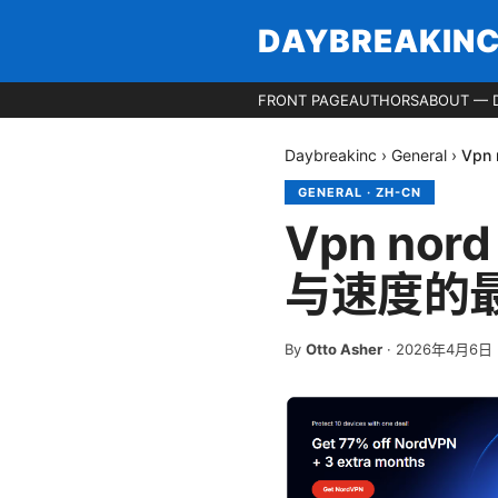
DAYBREAKIN
FRONT PAGE
AUTHORS
ABOUT — 
Daybreakinc
›
General
›
Vp
GENERAL
·
ZH-CN
Vpn n
与速度的
By
Otto Asher
·
2026年4月6日