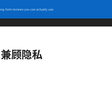
ng-form reviews you can actually use.
，兼顾隐私