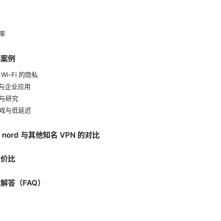
率
操案例
i-Fi 的隐私
作与企业应用
习与研究
游戏与低延迟
nord 与其他知名 VPN 的对比
性价比
解答（FAQ）