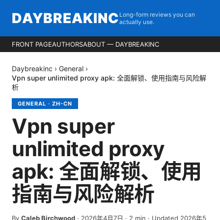
DAYBREAKINC
Long-form reviews you can
actually use.
FRONT PAGE
AUTHORS
ABOUT — DAYBREAKINC
Daybreakinc
›
General
›
Vpn super unlimited proxy apk: 全面解锁、使用指南与风险解
析
GENERAL
·
ZH-CN
Vpn super
unlimited proxy
apk: 全面解锁、使用
指南与风险解析
By
Caleb Birchwood
·
2026年4月7日
·
2
min
· Updated 2026年5