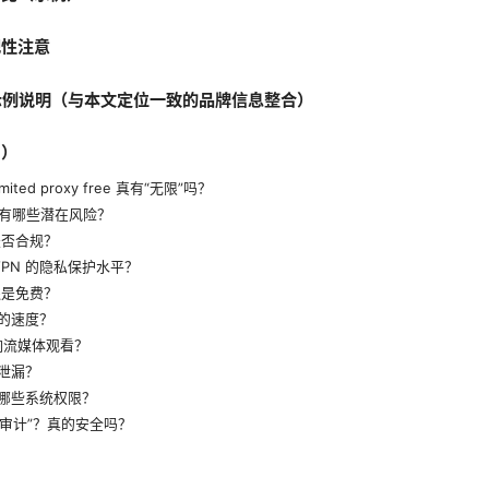
规性注意
 的示例说明（与本文定位一致的品牌信息整合）
Q）
nlimited proxy free 真有“无限”吗？
代理有哪些潜在风险？
是否合规？
VPN 的隐私保护水平？
还是免费？
N 的速度？
影响流媒体观看？
 泄漏？
需要哪些系统权限？
日志审计”？真的安全吗？