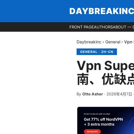
DAYBREAKIN
FRONT PAGE
AUTHORS
ABOUT — 
Daybreakinc
›
General
›
Vpn
GENERAL
·
ZH-CN
Vpn Supe
南、优缺
By
Otto Asher
·
2026年4月7日