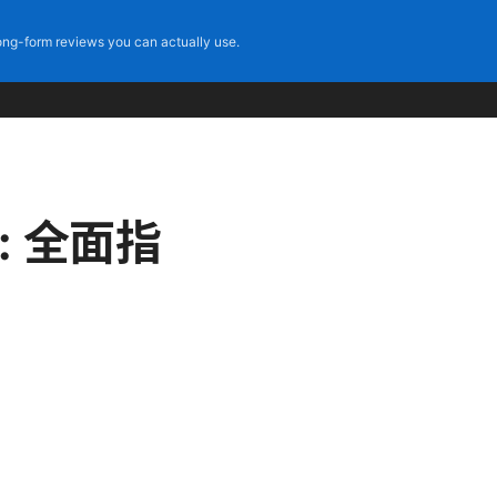
ng-form reviews you can actually use.
ee: 全面指