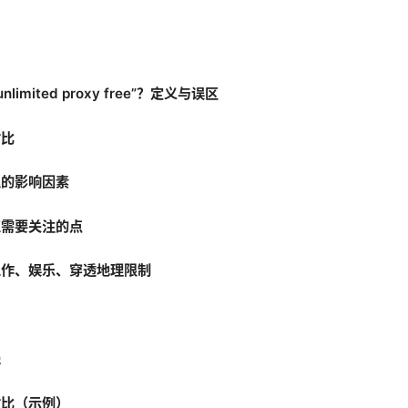
unlimited proxy free”？定义与误区
对比
迟的影响因素
正需要关注的点
工作、娱乐、穿透地理限制
践
对比（示例）