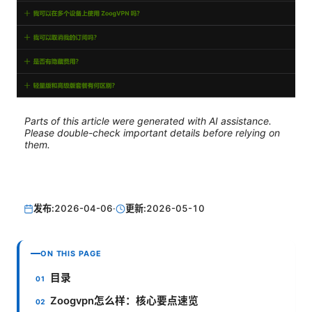
Parts of this article were generated with AI assistance.
Please double-check important details before relying on
them.
发布:
2026-04-06
·
更新:
2026-05-10
ON THIS PAGE
目录
Zoogvpn怎么样：核心要点速览