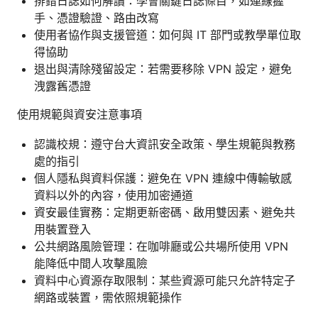
排錯日誌如何解讀：學會關鍵日誌條目，如連線握
手、憑證驗證、路由改寫
使用者協作與支援管道：如何與 IT 部門或教學單位取
得協助
退出與清除殘留設定：若需要移除 VPN 設定，避免
洩露舊憑證
使用規範與資安注意事項
認識校規：遵守台大資訊安全政策、學生規範與教務
處的指引
個人隱私與資料保護：避免在 VPN 連線中傳輸敏感
資料以外的內容，使用加密通道
資安最佳實務：定期更新密碼、啟用雙因素、避免共
用裝置登入
公共網路風險管理：在咖啡廳或公共場所使用 VPN
能降低中間人攻擊風險
資料中心資源存取限制：某些資源可能只允許特定子
網路或裝置，需依照規範操作