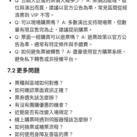
Q: 台鋼大巨蛋的票價大概多少？ A: 票價因區域、區
位與演出而異，建議以官方公告為準，常見區間從經
濟票到 VIP 不等。
Q: 可以現場購票嗎？ A: 多數演出支持現場票，但數
量有限且售完為止，建議提前購票。
Q: 票面一經購買可以退票嗎？ A: 退票政策以官方公
告為準，通常有特定條件與手續費。
Q: 如何避免票被轉售？ A: 盡量使用官方購票系統，
避免私下轉售或非授權平台。
7.2 更多問題
票種與區域如何對應？
如何確認票面資訊正確？
票券遺失該怎麼辦？
有沒有團購優惠的機會？
近期是否有改變入場規定？
線上購票時遇到伺服器慢該怎麼辦？
如何換票或補票流程？
如何使用身障友善區的票？