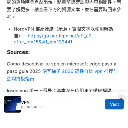
網的選項時會自然出現，點擊前請確認與內容相關性。若
要了解更多，請查看下方的資源文本，並在需要時回來參
考。
NordVPN 推薦連結（示意，實際文字以使用時為
准） -
https://go.nordvpn.net/aff_c?
offer_id=15&aff_id=132441
Sources:
Como desactivar tu vpn en microsoft edge paso a
paso guia 2025
便宜梯子 2026 高性价比 vpn 推荐与
选购终极指南
Ipsec vpn ポート番号：基本から応用まで徹底解説
【2026年最新版】と同時に使うべき関連ポート番号ま
×
VPN
Visit
とめと実践ガイド
SPONSORED
Vpn未识别的网络全解析：原因、排查步骤、解决方案与
最佳实践