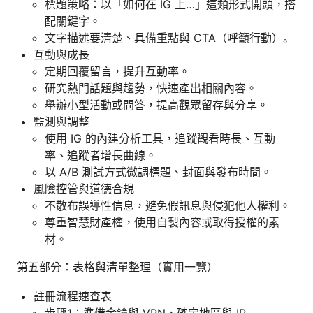
標題策略：以「如何在 IG 上…」這類形式開頭，搭
配關鍵字。
文字描述要清楚、具備重點與 CTA（呼籲行動）。
互動與成長
定期回覆留言，提升互動率。
研究熱門話題與趨勢，快速產出相關內容。
舉辦小型活動或問答，提高觀眾留存與分享。
監測與調整
使用 IG 的內建分析工具，追蹤觀看時長、互動
率、追蹤者增長曲線。
以 A/B 測試方式微調標題、封面與發布時間。
風險控管與道德合規
不散布誤導性信息，避免假訊息與侵犯他人權利。
尊重智慧財產權，使用自製內容或取得授權的素
材。
第五部分：表格與清單整理（實用一覽）
註冊流程速查表
步驟1：準備金鑰與 VPN，確定地區與 IP。