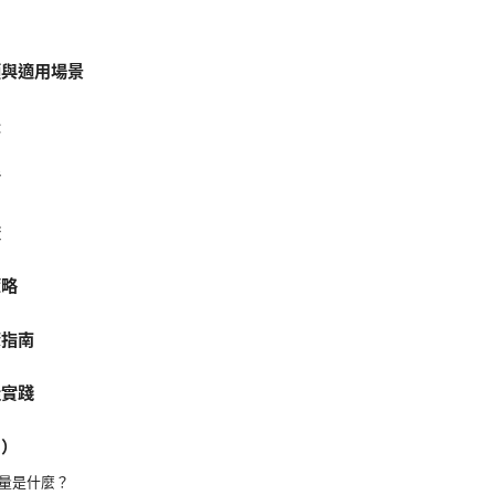
類與適用場景
法
循
較
策略
驟指南
佳實踐
Q）
量是什麼？