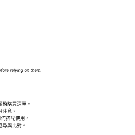
efore relying on them.
實務購買清單。
用注意。
如何搭配使用。
蒐尋與比對。