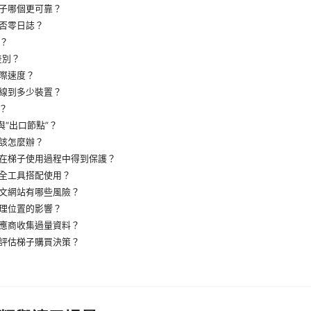
子哪個更可靠？
否零日誌？
h？
差別？
際速度？
線到多少裝置？
？
與“出口節點”？
該怎麼辦？
在梯子使用過程中得到保護？
全工具搭配使用？
文網站有哪些風險？
理位置的影響？
應商收集過量資料？
評估梯子購買決策？