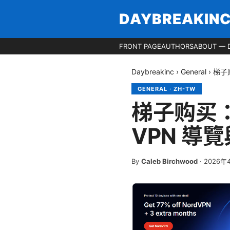
DAYBREAKIN
FRONT PAGE
AUTHORS
ABOUT — 
Daybreakinc
›
General
›
梯子
GENERAL
·
ZH-TW
梯子购买
VPN 導
By
Caleb Birchwood
·
2026年