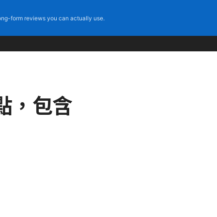
ng-form reviews you can actually use.
點，包含