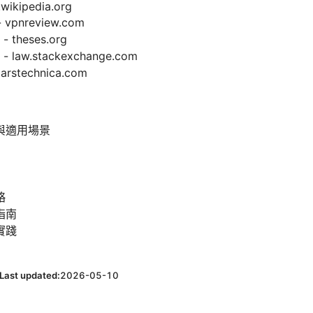
.wikipedia.org
vpnreview.com
theses.org
aw.stackexchange.com
stechnica.com
與適用場景
略
指南
實踐
）
Last updated:
2026-05-10