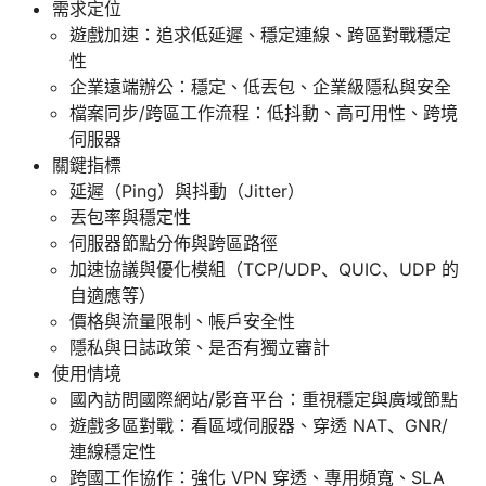
需求定位
遊戲加速：追求低延遲、穩定連線、跨區對戰穩定
性
企業遠端辦公：穩定、低丟包、企業級隱私與安全
檔案同步/跨區工作流程：低抖動、高可用性、跨境
伺服器
關鍵指標
延遲（Ping）與抖動（Jitter）
丟包率與穩定性
伺服器節點分佈與跨區路徑
加速協議與優化模組（TCP/UDP、QUIC、UDP 的
自適應等）
價格與流量限制、帳戶安全性
隱私與日誌政策、是否有獨立審計
使用情境
國內訪問國際網站/影音平台：重視穩定與廣域節點
遊戲多區對戰：看區域伺服器、穿透 NAT、GNR/
連線穩定性
跨國工作協作：強化 VPN 穿透、專用頻寬、SLA