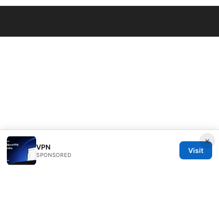
© 2026 Daybreakinc
×
VPN
Visit
SPONSORED
Daybreakinc Media Inc.
707 Wilshire Boulevard
Los Angeles, CA, 90013
US