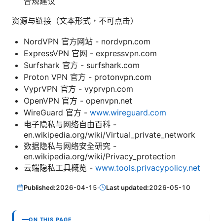
合规建议
资源与链接（文本形式，不可点击）
NordVPN 官方网站 - nordvpn.com
ExpressVPN 官网 - expressvpn.com
Surfshark 官方 - surfshark.com
Proton VPN 官方 - protonvpn.com
VyprVPN 官方 - vyprvpn.com
OpenVPN 官方 - openvpn.net
WireGuard 官方 -
www.wireguard.com
电子隐私与网络自由百科 -
en.wikipedia.org/wiki/Virtual_private_network
数据隐私与网络安全研究 -
en.wikipedia.org/wiki/Privacy_protection
云端隐私工具概览 -
www.tools.privacypolicy.net
Published:
2026-04-15
·
Last updated:
2026-05-10
ON THIS PAGE